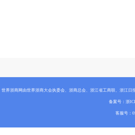
世界浙商网由世界浙商大会执委会、浙商总会、浙江省工商联、浙江日
备案号：
浙IC
客服号：057