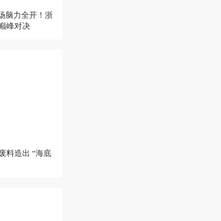
赛场脑力全开！浙
”巅峰对决
废料造出 “海底