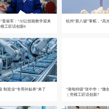
”姜振军：“AI让技能教学迎来
杭州“新八骏”掌舵，“高光
劳模工匠话创新6
业 制造业“专用补贴券”来了
“港电特级”张中华：“微
｜劳模工匠话创新7