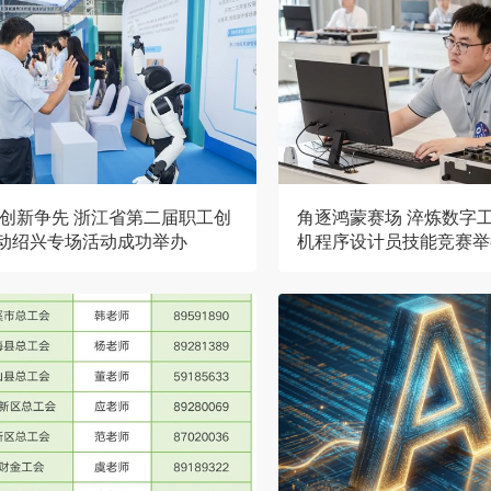
 创新争先 浙江省第二届职工创
角逐鸿蒙赛场 淬炼数字工
动绍兴专场活动成功举办
机程序设计员技能竞赛举