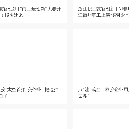
智创新 | “甬工最创新”大赛开
浙江职工数智创新 | AI
K！报名速来
江衢州职工上演“智能体
骏”太空首拍“交作业” 把边拍
点“渣”成金！桐乡企业用
白了
世界”