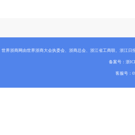
世界浙商网由世界浙商大会执委会、浙商总会、浙江省工商联、浙江日
备案号：
浙IC
客服号：057