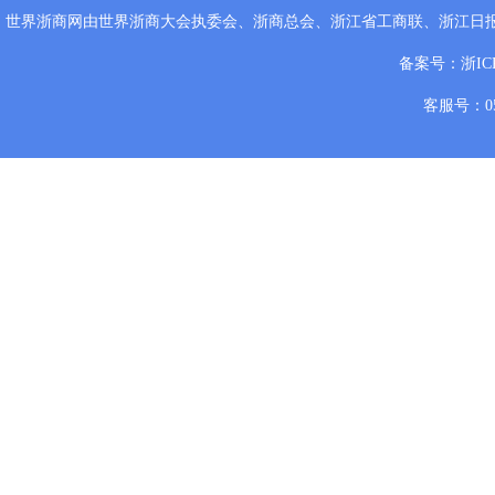
世界浙商网由世界浙商大会执委会、浙商总会、浙江省工商联、浙江日
备案号：
浙IC
客服号：057