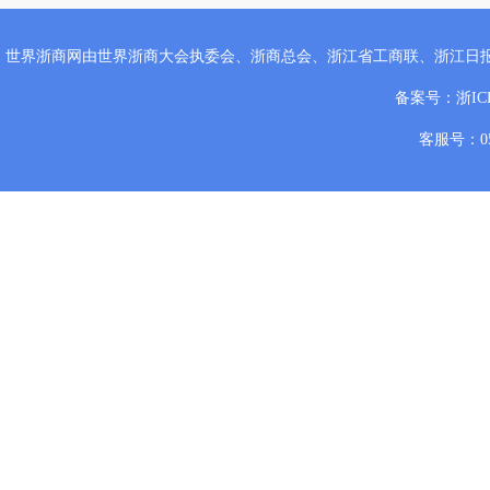
世界浙商网由世界浙商大会执委会、浙商总会、浙江省工商联、浙江日
备案号：
浙IC
客服号：057