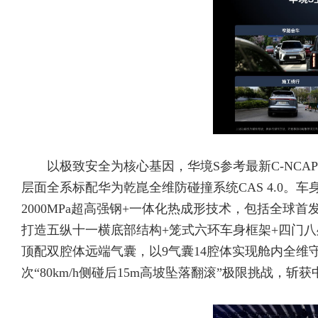
以极致安全为核心基因，华境S参考最新C-NC
层面全系标配华为乾崑全维防碰撞系统CAS 4.0。
2000MPa超高强钢+一体化热成形技术，包括全
打造五纵十一横底部结构+笼式六环车身框架+四门八处
顶配双腔体远端气囊，以9气囊14腔体实现舱内全
次“80km/h侧碰后15m高坡坠落翻滚”极限挑战，斩获中