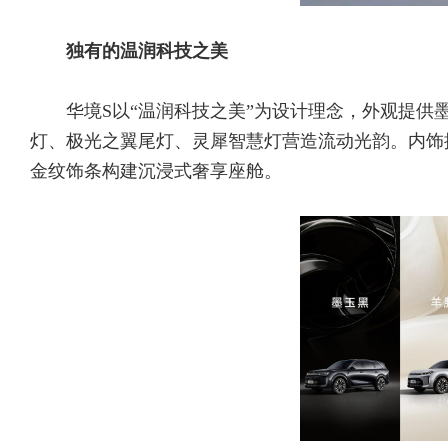
独有的温润科技之美
华境S以“温润科技之美”为设计理念，外观提
灯、极光之翼尾灯、灵犀智慧灯营造流动光韵。内饰
金纹饰条构建沉浸式奢享座舱。