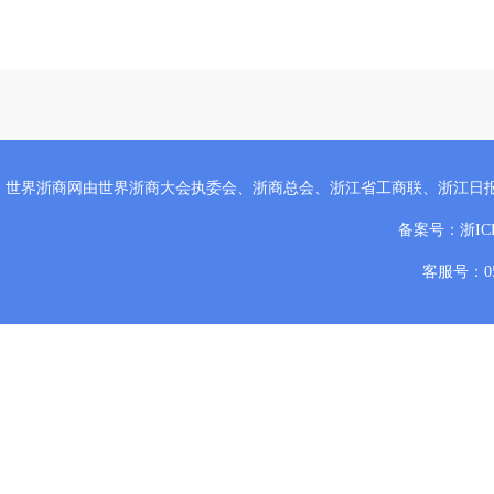
世界浙商网由世界浙商大会执委会、浙商总会、浙江省工商联、浙江日
备案号：
浙IC
客服号：057